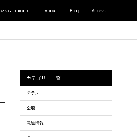
azza al minoh r,
About
Blog
Access
カテゴリー一覧
テラス
全般
滝道情報